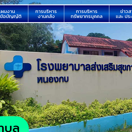
แผนงาน
การบริหาร
การบริหาร
ข่าวส
 ข้อบัญญัติ
งานคลัง
ทรัพยากรบุคคล
เเละ ปร