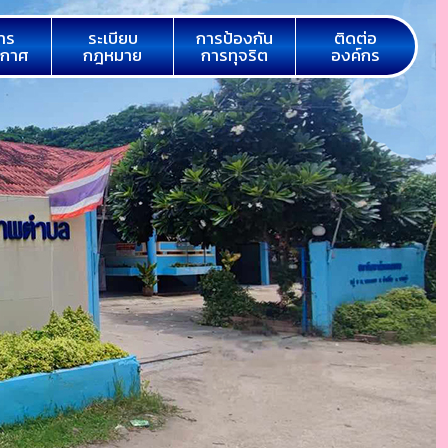
าร
ระเบียบ
การป้องกัน
ติดต่อ
ะกาศ
กฎหมาย
การทุจริต
องค์กร