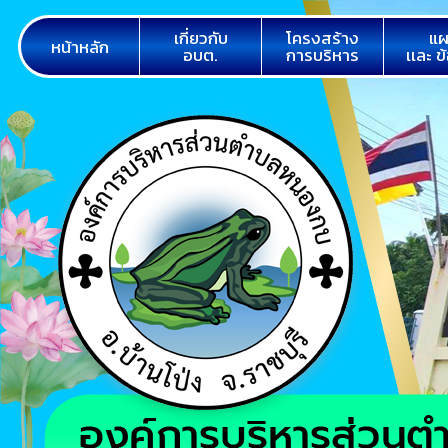
เกี่ยวกับ
โครงสร้าง
แผ
หน้าหลัก
อบต.
การบริหาร
เเละ ข