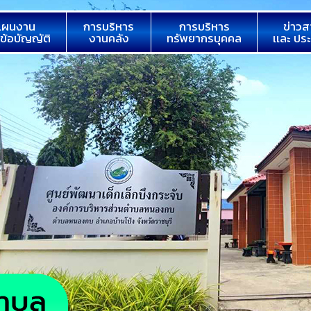
แผนงาน
การบริหาร
การบริหาร
ข่าวส
 ข้อบัญญัติ
งานคลัง
ทรัพยากรบุคคล
เเละ ปร