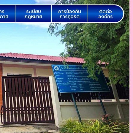
าร
ระเบียบ
การป้องกัน
ติดต่อ
ะกาศ
กฎหมาย
การทุจริต
องค์กร