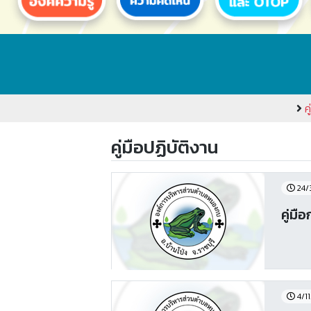
ค
คู่มือปฏิบัติงาน
24/
คู่มื
4/1