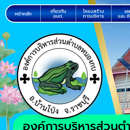
เกี่ยวกับ
โครงสร้าง
แผ
หน้าหลัก
อบต.
การบริหาร
เเละ ข