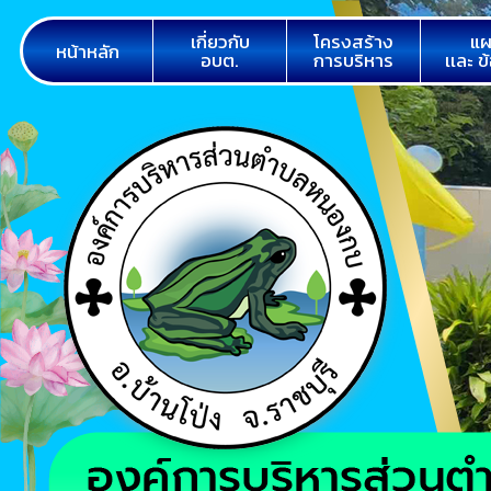
เกี่ยวกับ
โครงสร้าง
แผ
หน้าหลัก
อบต.
การบริหาร
เเละ ข